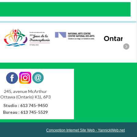
245, avenue McArthur
Ottawa (Ontario) K1L 6P3
Studio : 613 745-9450
Bureau : 613 745-5529
Conception Internet Site Web - YannickWeb.net