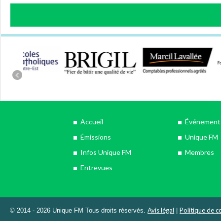
Accueil
Événements
Émissions
Unique FM
Infos Unique FM
Membres
Entrevues
Avis légal
Politique de co
© 2014 - 2026 Unique FM Tous droits réservés.
|