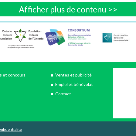
Afficher plus de contenu >>
 et concours
Ventes et publicité
Emploi et bénévolat
Contact
nfidentialité