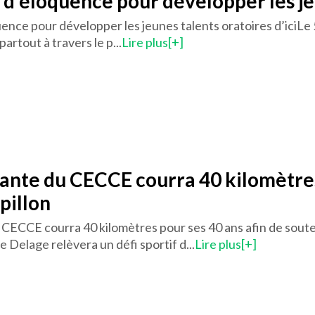
d’éloquence pour développer les jeu
nce pour développer les jeunes talents oratoires d’iciLe 5 
artout à travers le p...
Lire plus[+]
nte du CECCE courra 40 kilomètres 
pillon
CECCE courra 40 kilomètres pour ses 40 ans afin de souten
e Delage relèvera un défi sportif d...
Lire plus[+]