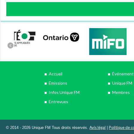
Accueil
Événements
Émissions
Unique FM
Infos Unique FM
Membres
Entrevues
Avis légal
Politique de co
© 2014 - 2026 Unique FM Tous droits réservés.
|