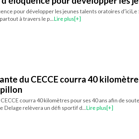
d’éloquence pour développer les jeu
nce pour développer les jeunes talents oratoires d’iciLe 5 
artout à travers le p...
Lire plus[+]
nte du CECCE courra 40 kilomètres 
pillon
CECCE courra 40 kilomètres pour ses 40 ans afin de souten
e Delage relèvera un défi sportif d...
Lire plus[+]