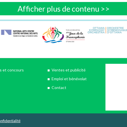
Afficher plus de contenu >>
 et concours
Ventes et publicité
Emploi et bénévolat
Contact
nfidentialité