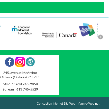
245, avenue McArthur
Ottawa (Ontario) K1L 6P3
Studio : 613 745-9450
Bureau : 613 745-5529
Conception Internet Site Web - YannickWeb.net