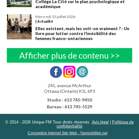
Collège La Cité sur le plan psychologique et
académique
mercredi 15 juillet 2026
| Actualité
Elles existent, mais les voit-on vraiment ? : Un
livre pour lutter contre l’invisibilité des
femmes franco-ontariennes
Afficher plus de contenu >>
245, avenue McArthur
Ottawa (Ontario) K1L 6P3
Studio : 613 745-9450
Bureau : 613 745-5529
Avis légal
Politique de
© 2014 - 2026 Unique FM Tous droits réservés.
|
confidentialité
Conception Internet Site Web - YannickWeb.net