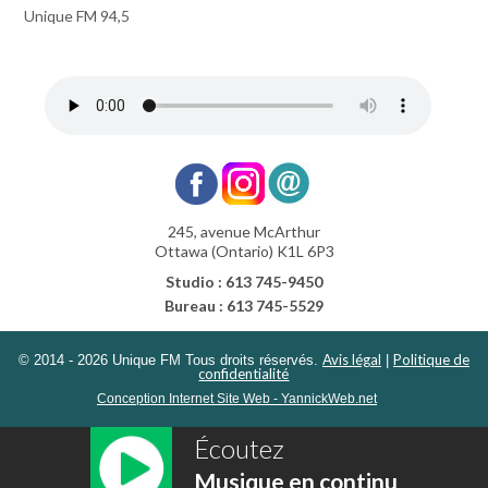
Unique FM 94,5
245, avenue McArthur
Ottawa (Ontario) K1L 6P3
Studio : 613 745-9450
Bureau : 613 745-5529
Avis légal
Politique de
© 2014 - 2026 Unique FM Tous droits réservés.
|
confidentialité
Conception Internet Site Web - YannickWeb.net
Écoutez
Musique en continu