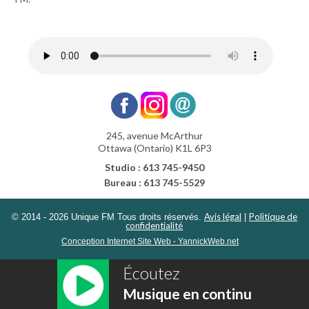
245, avenue McArthur
Ottawa (Ontario) K1L 6P3
Studio : 613 745-9450
Bureau : 613 745-5529
Avis légal
Politique de
© 2014 - 2026 Unique FM Tous droits réservés.
|
confidentialité
Conception Internet Site Web - YannickWeb.net
Écoutez
Musique en continu