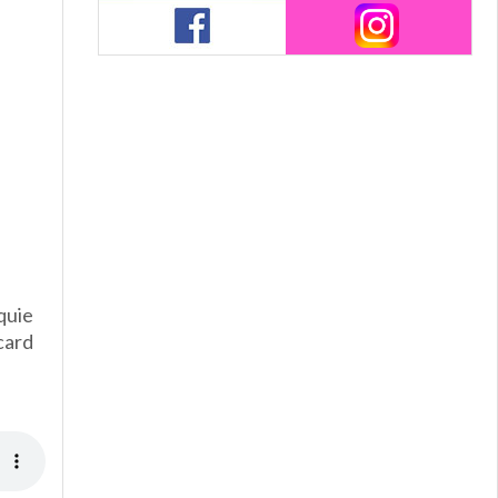
quie
icard