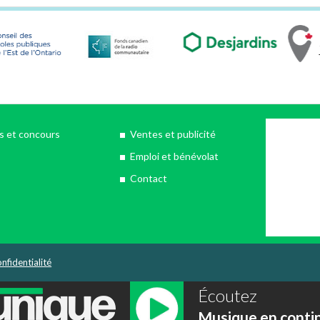
 et concours
Ventes et publicité
Emploi et bénévolat
Contact
nfidentialité
Écoutez
Musique en conti