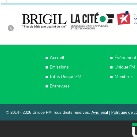
Accueil
Événements
Émissions
Unique FM
Infos Unique FM
Membres
Entrevues
Avis légal
Politique de co
© 2014 - 2026 Unique FM Tous droits réservés.
|