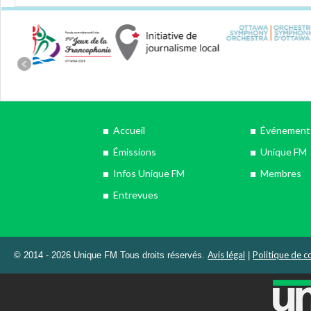
Accueil
Événements
Émissions
Unique FM
Infos Unique FM
Membres
Entrevues
Avis légal
Politique de co
© 2014 - 2026 Unique FM Tous droits réservés.
|