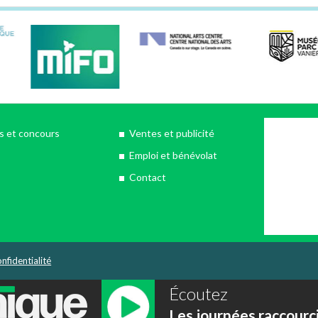
 et concours
Ventes et publicité
Emploi et bénévolat
Contact
nfidentialité
Écoutez
Les journées raccourc