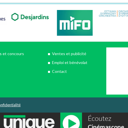
 et concours
Ventes et publicité
Emploi et bénévolat
Contact
nfidentialité
Écoutez
Cinémascope