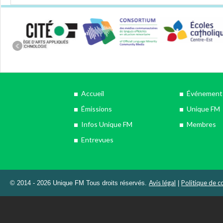
Accueil
Événements
Émissions
Unique FM
Infos Unique FM
Membres
Entrevues
Avis légal
Politique de co
© 2014 - 2026 Unique FM Tous droits réservés.
|