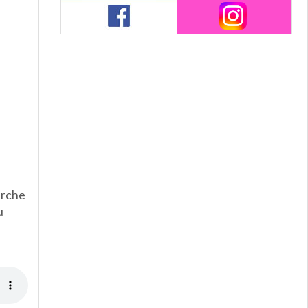
erche
u