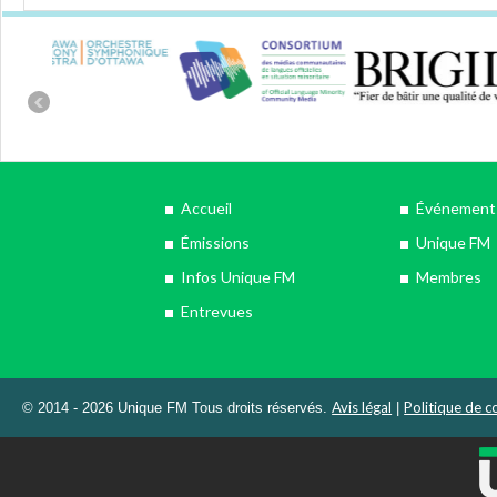
Accueil
Événements
Émissions
Unique FM
Infos Unique FM
Membres
Entrevues
Avis légal
Politique de co
© 2014 - 2026 Unique FM Tous droits réservés.
|