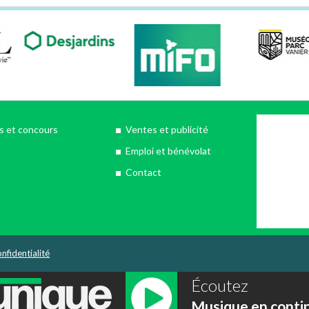
 et concours
Ventes et publicité
Emploi et bénévolat
Contact
nfidentialité
Écoutez
Musique en conti