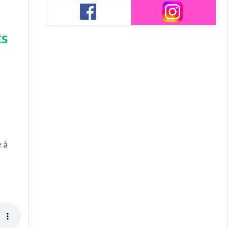
ts
 à