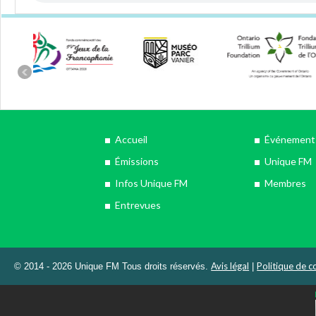
Accueil
Événements
Émissions
Unique FM
Infos Unique FM
Membres
Entrevues
Avis légal
Politique de co
© 2014 - 2026 Unique FM Tous droits réservés.
|