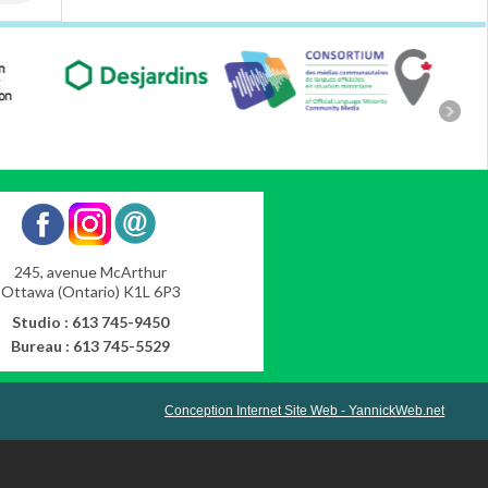
245, avenue McArthur
Ottawa (Ontario) K1L 6P3
Studio : 613 745-9450
Bureau : 613 745-5529
Conception Internet Site Web - YannickWeb.net