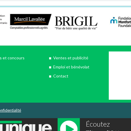
 et concours
Ventes et publicité
Emploi et bénévolat
Contact
nfidentialité
Écoutez