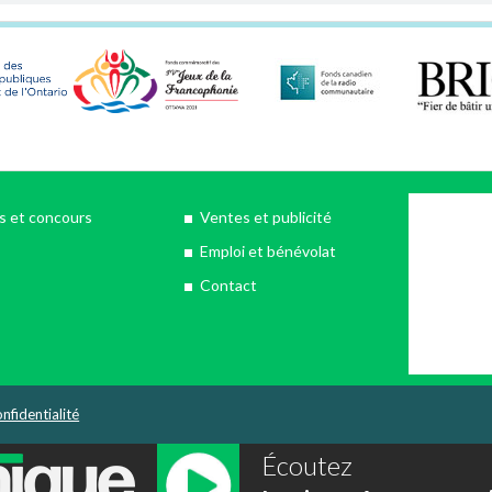
 et concours
Ventes et publicité
Emploi et bénévolat
Contact
nfidentialité
Écoutez