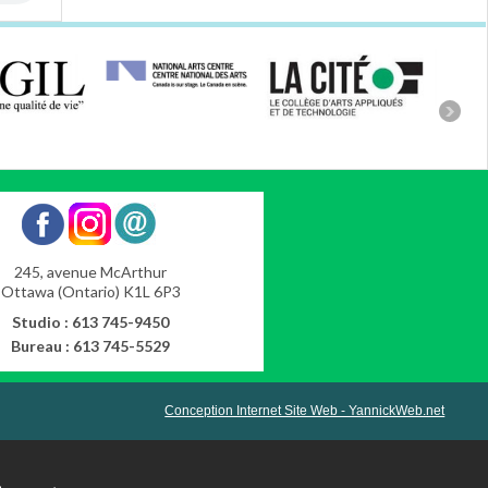
245, avenue McArthur
Ottawa (Ontario) K1L 6P3
Studio : 613 745-9450
Bureau : 613 745-5529
Conception Internet Site Web - YannickWeb.net