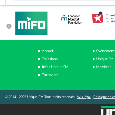
Accueil
Événements
Émissions
Unique FM
Infos Unique FM
Membres
Entrevues
Avis légal
Politique de co
© 2014 - 2026 Unique FM Tous droits réservés.
|