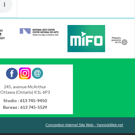
245, avenue McArthur
Ottawa (Ontario) K1L 6P3
Studio : 613 745-9450
Bureau : 613 745-5529
Conception Internet Site Web - YannickWeb.net