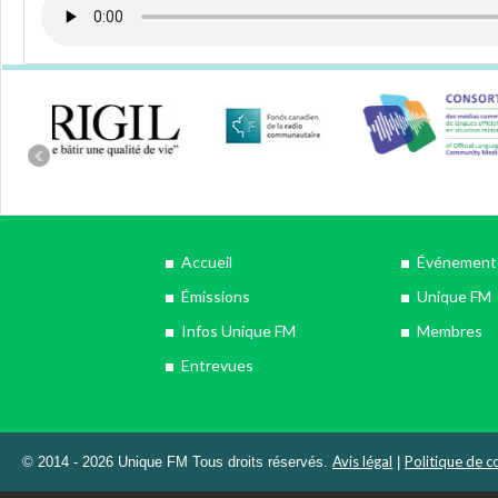
Accueil
Événements
Émissions
Unique FM
Infos Unique FM
Membres
Entrevues
Avis légal
Politique de co
© 2014 - 2026 Unique FM Tous droits réservés.
|