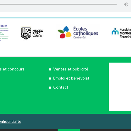
 et concours
Ventes et publicité
Emploi et bénévolat
Contact
nfidentialité