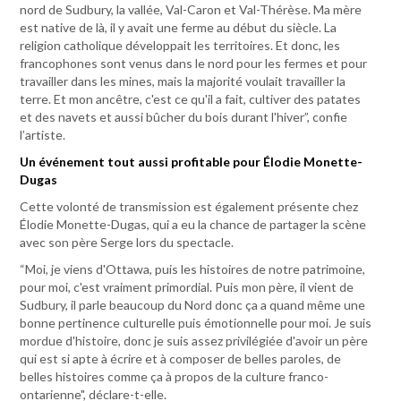
nord de Sudbury, la vallée, Val-Caron et Val-Thérèse. Ma mère
est native de là, il y avait une ferme au début du siècle. La
religion catholique développait les territoires. Et donc, les
francophones sont venus dans le nord pour les fermes et pour
travailler dans les mines, mais la majorité voulait travailler la
terre. Et mon ancêtre, c'est ce qu'il a fait, cultiver des patates
et des navets et aussi bûcher du bois durant l'hiver”, confie
l’artiste.
Un événement tout aussi profitable pour Élodie Monette-
Dugas
Cette volonté de transmission est également présente chez
Élodie Monette-Dugas, qui a eu la chance de partager la scène
avec son père Serge lors du spectacle.
“Moi, je viens d'Ottawa, puis les histoires de notre patrimoine,
pour moi, c'est vraiment primordial. Puis mon père, il vient de
Sudbury, il parle beaucoup du Nord donc ça a quand même une
bonne pertinence culturelle puis émotionnelle pour moi. Je suis
mordue d'histoire, donc je suis assez privilégiée d'avoir un père
qui est si apte à écrire et à composer de belles paroles, de
belles histoires comme ça à propos de la culture franco-
ontarienne", déclare-t-elle.