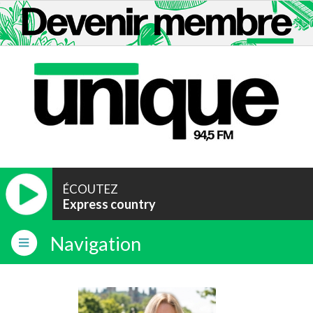
ÉCOUTEZ
Express country
Navigation