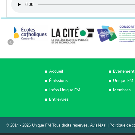
Accueil
Événements
Émissions
Unique FM
Infos Unique FM
Membres
Entrevues
Avis légal
Politique de co
© 2014 - 2026 Unique FM Tous droits réservés.
|