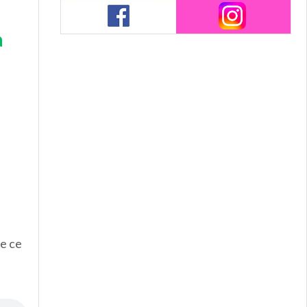
a
te ce