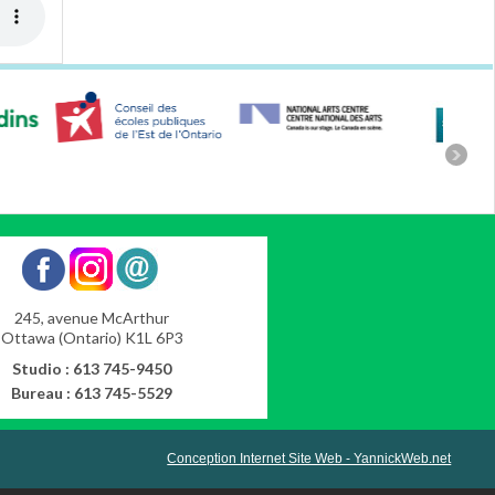
245, avenue McArthur
Ottawa (Ontario) K1L 6P3
Studio : 613 745-9450
Bureau : 613 745-5529
Conception Internet Site Web - YannickWeb.net