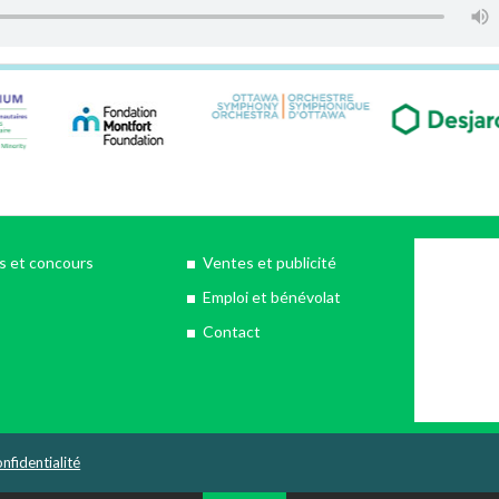
 et concours
Ventes et publicité
Emploi et bénévolat
Contact
nfidentialité